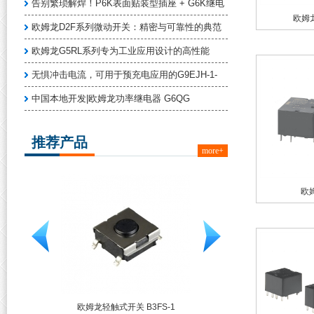
告别繁琐解焊！P6K表面贴装型插座 + G6K继电
欧姆龙 
欧姆龙D2F系列微动开关：精密与可靠性的典范
欧姆龙G5RL系列专为工业应用设计的高性能
无惧冲击电流，可用于预充电应用的G9EJH-1-
中国本地开发|欧姆龙功率继电器 G6QG
推荐产品
more+
欧
□F□/□
欧姆龙轻触式开关 B3FS-1
欧姆龙 G6K系列