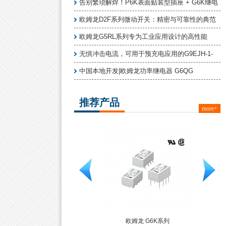
告别繁琐解焊！P6K表面贴装型插座 + G6K继电
欧姆龙D2F系列微动开关：精密与可靠性的典范
欧姆龙G5RL系列专为工业应用设计的高性能
无惧冲击电流，可用于预充电应用的G9EJH-1-
中国本地开发|欧姆龙功率继电器 G6QG
推荐产品
more+
欧姆龙轻触式开关 B3FS-1
欧姆龙 G6K系列