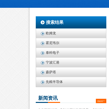
搜索结果
欧姆龙
霍尼韦尔
泰科电子
宁波汇港
森萨塔
先楫半导体
新闻资讯
more+