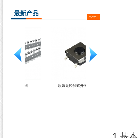
最新产品
more+
系列
欧姆龙轻触式开关 B3FS-1
欧姆龙 G6K系列
1.基