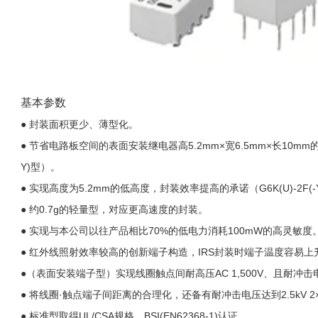
基本参数
● 封装面积更少、薄型化。
● 节省电路板空间的表面安装继电器高5.2mm×宽6.5mm×长10mm的
Y)型）。
● 实现高度为5.2mm的低高度，封装效率提高的承诺（G6K(U)-2F(-
欧姆龙 G6K系列
欧姆龙 G5NB系列
欧
● 约0.7g的轻量型，对应更高速度的封装。
● 实现与本公司以往产品相比70%的低电力消耗100mW的高灵敏度
● 红外线照射效率较高的创新端子构造，IRS封装时端子温度容易
●（表面安装端子型）实现线圈触点间耐高压AC 1,500V、且耐冲击电压1.5k
● 将线圈·触点端子间距离的合理化，还备有耐冲击电压达到2.5kV 2×
● 标准型取得UL/CSA规格、BSI(EN62368-1)认证。