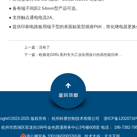
● 备有端子间距2.54mm型产品可选。
● 支持触点通电电流2A。
● 提供印刷电路板用端子型的表面贴装型插座P6K，简化继电器更
上一篇：
没有了
下一篇：
欧姆龙G5RL系列专为工业应用设计的高性能功率继电器
yright©2023-2025 版权所有： 杭州科赛控制技术有限公司
浙ICP备12020718
杭州市西湖区双龙街199号金色西溪商务中心3号楼608室 电话： 186-7382-795
浙公网安备 33010602003765号
技术支持：玄圭互联