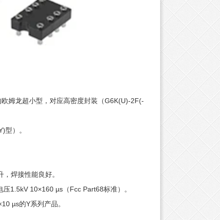
欧姆龙超小型，对应高密度封装（G6K(U)-2F(-
Y)型）。
姆龙 G6S系列
欧姆龙 G2R系列
TE 线对板连
。
上升，焊接性能良好。
V 10×160 µs（Fcc Part68标准）。
10 µs的Y系列产品。