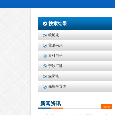
搜索结果
欧姆龙
霍尼韦尔
泰科电子
宁波汇港
森萨塔
先楫半导体
新闻资讯
more+