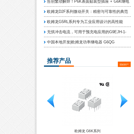
告别繁琐解焊！P6K表面贴装型插座 + G6K继电
欧姆龙D2F系列微动开关：精密与可靠性的典范
欧姆龙G5RL系列专为工业应用设计的高性能
无惧冲击电流，可用于预充电应用的G9EJH-1-
中国本地开发|欧姆龙功率继电器 G6QG
推荐产品
more+
 B3FS-1
欧姆龙 G6K系列
欧姆龙 G5NB