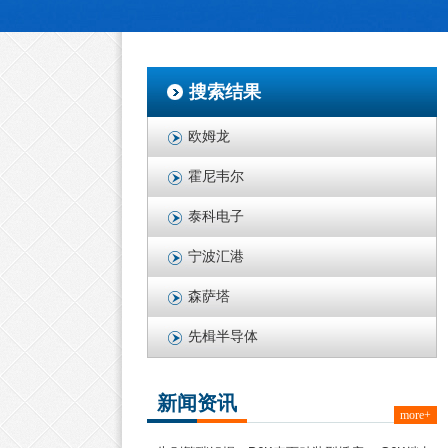
搜索结果
欧姆龙
霍尼韦尔
泰科电子
宁波汇港
森萨塔
先楫半导体
新闻资讯
more+