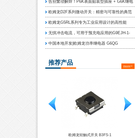
告别繁琐解焊！P6K表面贴装型插座 + G6K继电
欧姆龙D2F系列微动开关：精密与可靠性的典范
欧姆龙G5RL系列专为工业应用设计的高性能
无惧冲击电流，可用于预充电应用的G9EJH-1-
中国本地开发|欧姆龙功率继电器 G6QG
推荐产品
more+
欧姆龙轻触式开关 B3FS-1
欧姆龙 G6K系列