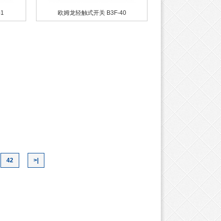
1
欧姆龙轻触式开关 B3F-40
42
>|
姆龙 G2R系列
TE 线对板连接器端子 175
TE 线对板连