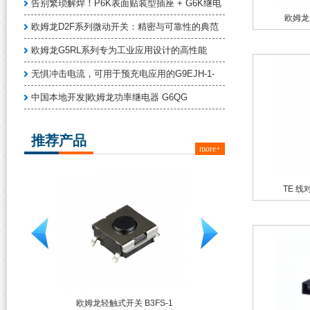
告别繁琐解焊！P6K表面贴装型插座 + G6K继电
欧姆龙 
欧姆龙D2F系列微动开关：精密与可靠性的典范
欧姆龙G5RL系列专为工业应用设计的高性能
无惧冲击电流，可用于预充电应用的G9EJH-1-
中国本地开发|欧姆龙功率继电器 G6QG
推荐产品
more+
TE 线
□F□/□
欧姆龙轻触式开关 B3FS-1
欧姆龙 G6K系列