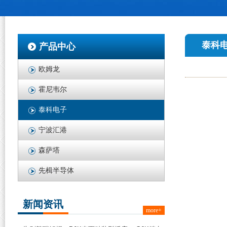
泰科
产品中心
欧姆龙
霍尼韦尔
泰科电子
宁波汇港
森萨塔
先楫半导体
新闻资讯
more+