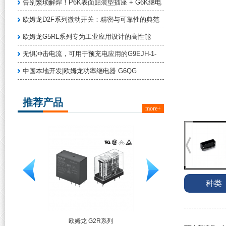
告别繁琐解焊！P6K表面贴装型插座 + G6K继电
欧姆龙D2F系列微动开关：精密与可靠性的典范
欧姆龙G5RL系列专为工业应用设计的高性能
无惧冲击电流，可用于预充电应用的G9EJH-1-
中国本地开发|欧姆龙功率继电器 G6QG
推荐产品
more+
种类
R系列
TE 线对板连接器端子 175
TE 线对板连接器端子 