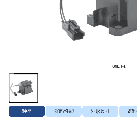
G9EH-1
种类
额定/性能
外形尺寸
资料
欧姆龙 G5NB系列
欧姆龙 G6S系列
欧