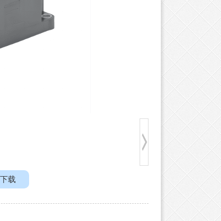
下载
姆龙 G2R系列
TE 线对板连接器端子 175
TE 线对板连