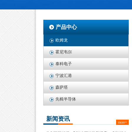
产品中心
欧姆龙
霍尼韦尔
泰科电子
宁波汇港
森萨塔
先楫半导体
新闻资讯
more+