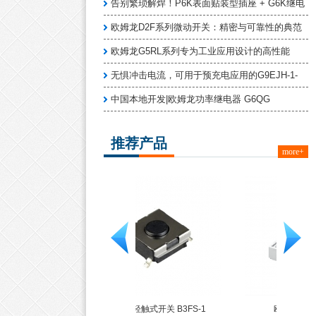
告别繁琐解焊！P6K表面贴装型插座 + G6K继电
欧姆龙D2F系列微动开关：精密与可靠性的典范
欧姆龙G5RL系列专为工业应用设计的高性能
无惧冲击电流，可用于预充电应用的G9EJH-1-
中国本地开发|欧姆龙功率继电器 G6QG
推荐产品
more+
欧姆龙轻触式开关 B3FS-1
欧姆龙 G6K系列