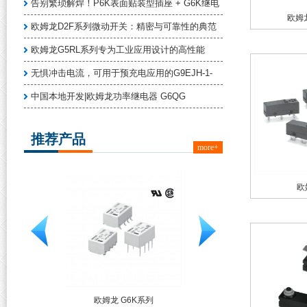
告别繁琐解焊！P6K表面贴装型插座 + G6K继电
欧姆龙
欧姆龙D2F系列微动开关：精密与可靠性的典范
欧姆龙G5RL系列专为工业应用设计的高性能
无惧冲击电流，可用于预充电应用的G9EJH-1-
中国本地开发|欧姆龙功率继电器 G6QG
推荐产品
more+
欧
3FS-1
欧姆龙 G6K系列
欧姆龙 G5NB系列