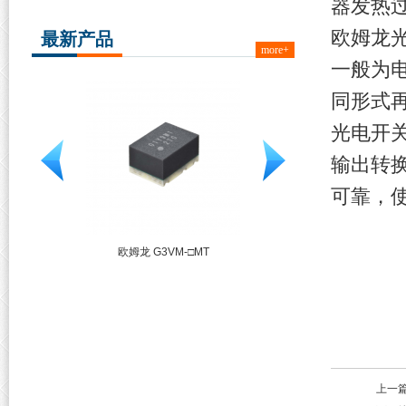
器发热
欧姆龙
最新产品
more+
一般为
同形式
光电开
输出转
可靠，
□F□/□
欧姆龙 G3VM-□MT
欧姆龙 G3VM-41UR□/5
上一