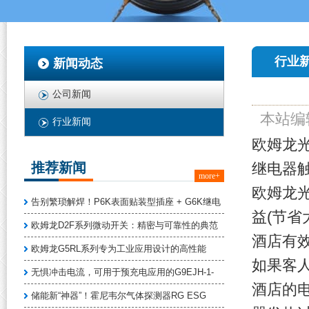
行业
新闻动态
公司新闻
本站编
行业新闻
欧姆龙
推荐新闻
继电器
more+
欧姆龙
告别繁琐解焊！P6K表面贴装型插座 + G6K继电
益(节
欧姆龙D2F系列微动开关：精密与可靠性的典范
酒店有
欧姆龙G5RL系列专为工业应用设计的高性能
如果客
无惧冲击电流，可用于预充电应用的G9EJH-1-
酒店的
储能新“神器”！霍尼韦尔气体探测器RG ESG