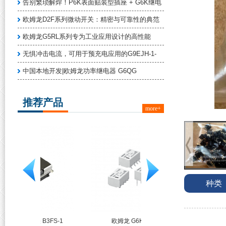
告别繁琐解焊！P6K表面贴装型插座 + G6K继电
欧姆龙D2F系列微动开关：精密与可靠性的典范
欧姆龙G5RL系列专为工业应用设计的高性能
无惧冲击电流，可用于预充电应用的G9EJH-1-
中国本地开发|欧姆龙功率继电器 G6QG
推荐产品
more+
种类
3FS-1
欧姆龙 G6K系列
欧姆龙 G5NB系列