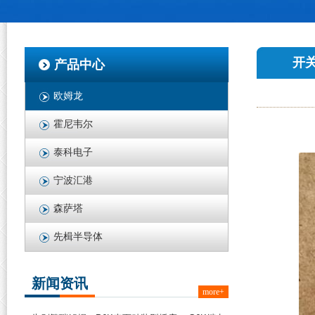
开
产品中心
欧姆龙
霍尼韦尔
泰科电子
宁波汇港
森萨塔
先楫半导体
新闻资讯
more+