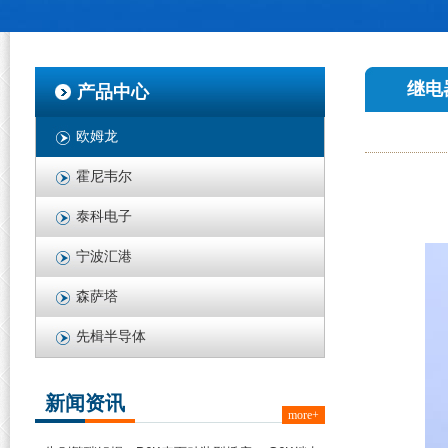
继电
产品中心
欧姆龙
霍尼韦尔
泰科电子
宁波汇港
森萨塔
先楫半导体
新闻资讯
more+