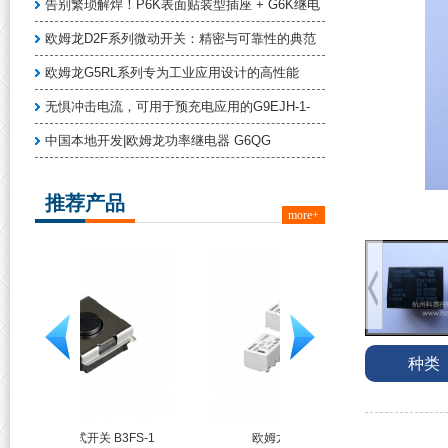
告别繁琐解焊！P6K表面贴装型插座 + G6K继电
欧姆龙D2F系列微动开关：精密与可靠性的典范
欧姆龙G5RL系列专为工业应用设计的高性能
无惧冲击电流，可用于预充电应用的G9EJH-1-
中国本地开发|欧姆龙功率继电器 G6QG
推荐产品
more+
种类
3FS-1
欧姆龙 G6K系列
欧姆龙 G5NB系列