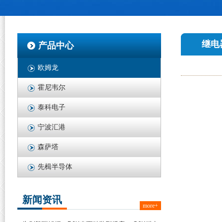
继电
产品中心
欧姆龙
霍尼韦尔
泰科电子
宁波汇港
森萨塔
先楫半导体
新闻资讯
more+