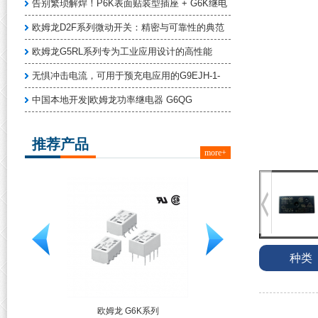
告别繁琐解焊！P6K表面贴装型插座 + G6K继电
欧姆龙D2F系列微动开关：精密与可靠性的典范
欧姆龙G5RL系列专为工业应用设计的高性能
无惧冲击电流，可用于预充电应用的G9EJH-1-
中国本地开发|欧姆龙功率继电器 G6QG
推荐产品
more+
种类
3FS-1
欧姆龙 G6K系列
欧姆龙 G5NB系列