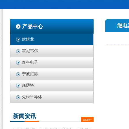
继电
产品中心
欧姆龙
霍尼韦尔
泰科电子
宁波汇港
森萨塔
先楫半导体
新闻资讯
more+