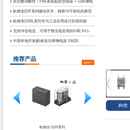
告别繁琐解焊！P6K表面贴装型插座 + G6K继电
欧姆龙D2F系列微动开关：精密与可靠性的典范
欧姆龙G5RL系列专为工业应用设计的高性能
无惧冲击电流，可用于预充电应用的G9EJH-1-
中国本地开发|欧姆龙功率继电器 G6QG
推荐产品
more+
种类
系列
欧姆龙 G2R系列
TE 线对板连接器端子 1