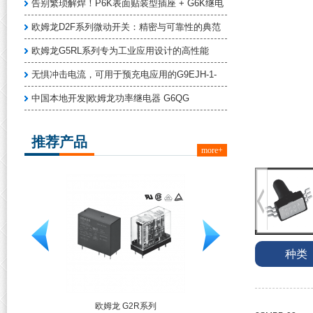
告别繁琐解焊！P6K表面贴装型插座 + G6K继电
欧姆龙D2F系列微动开关：精密与可靠性的典范
欧姆龙G5RL系列专为工业应用设计的高性能
无惧冲击电流，可用于预充电应用的G9EJH-1-
中国本地开发|欧姆龙功率继电器 G6QG
推荐产品
more+
种类
系列
欧姆龙 G2R系列
TE 线对板连接器端子 1