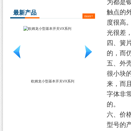
为都是
触点的
最新产品
more+
度很高
光很差
四、簧
的，而
五、外
很小块
关VX系列
旋转DIP开关A6RS系列
MOS FET继电器G3VM-6
来，而
字体非
的。
六、价
型号的产