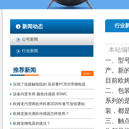
行业
新闻动态
公司新闻
本站编
行业新闻
一、型号：
推荐新闻
产。新的型
more+
目前欧姆
实现了低接触电阻的 高容量PCB功率继电器
二、包装
设备内置专用 颜色传感器 B5WC
系列的是
欧姆龙代理商杭州科赛2020年春节放假通知
装，都
欧姆龙激光测距传感器怎样使用？
三、触点
欧姆龙继电器的接法？