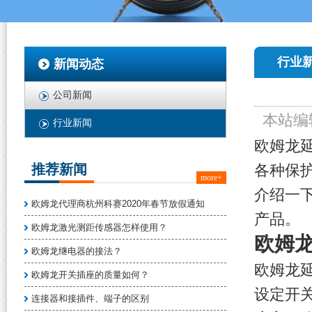
行业
新闻动态
公司新闻
本站编
行业新闻
欧姆龙
推荐新闻
各种保
more+
介绍一
欧姆龙代理商杭州科赛2020年春节放假通知
产品。
欧姆龙激光测距传感器怎样使用？
欧姆
欧姆龙继电器的接法？
欧姆龙延
欧姆龙开关插座的质量如何？
设定开关
连接器和接插件、端子的区别