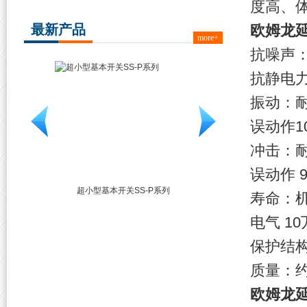
度高、
最新产品
欧姆龙
more+
抗噪声：
抗静电力：
振动：耐久
误动作10
冲击：耐久
误动作 9
-P系列
车载基本用开关D2AW系列
超小型基本开关D3M
寿命：机
电气 1
保护结构：
质量：约1
欧姆龙