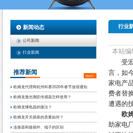
行业
新闻动态
公司新闻
本站编
行业新闻
受宏观
推荐新闻
言，如
more+
家电产
欧姆龙代理商杭州科赛2020年春节放假通知
费者替
欧姆龙激光测距传感器怎样使用？
遭遇的
欧姆龙继电器的接法？
欧
欧姆龙开关插座的质量如何？
助家电
连接器和接插件、端子的区别