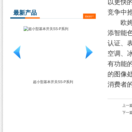
以更快
竞争中
最新产品
more+
欧姆龙
添智能色
认证、
空调、
有功能
的图像
关SS-P系列
车载基本用开关D2AW系列
超小型基本开关D
消费者
上一
下一