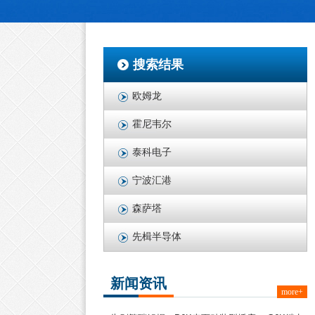
搜索结果
欧姆龙
霍尼韦尔
泰科电子
宁波汇港
森萨塔
先楫半导体
新闻资讯
more+