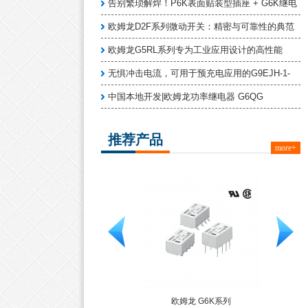
告别繁琐解焊！P6K表面贴装型插座 + G6K继电
欧姆龙D2F系列微动开关：精密与可靠性的典范
欧姆龙G5RL系列专为工业应用设计的高性能
无惧冲击电流，可用于预充电应用的G9EJH-1-
中国本地开发|欧姆龙功率继电器 G6QG
推荐产品
more+
欧姆龙轻触式开关 B3FS-1
欧姆龙 G6K系列